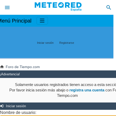
enú Principal
Iniciar sesión
Registrarse
Foro de Tiempo.com
¡Advertencia!
Solamente usuarios registrados tienen acceso a esta secci
Por favor inicia sesión más abajo o
registra una cuenta
con Fo
Tiempo.com
Iniciar sesión
Nombre de usuario: