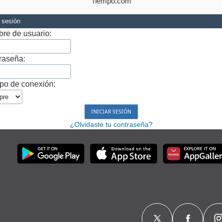
Tiempo.com
r sesión
re de usuario:
raseña:
po de conexión:
¿Olvidaste tu contraseña?