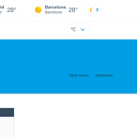
id
Barcelona
Sevilla
28°
28°
28°
d
Barcelona
Sevilla
ºC
Iniciar sesión
Registrarse
e