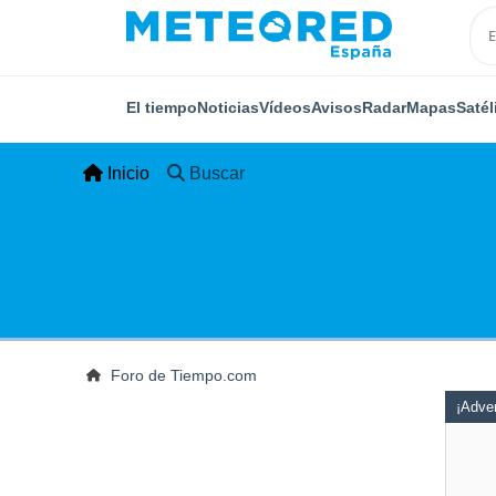
El tiempo
Noticias
Vídeos
Avisos
Radar
Mapas
Satél
Inicio
Buscar
Foro de Tiempo.com
¡Adver