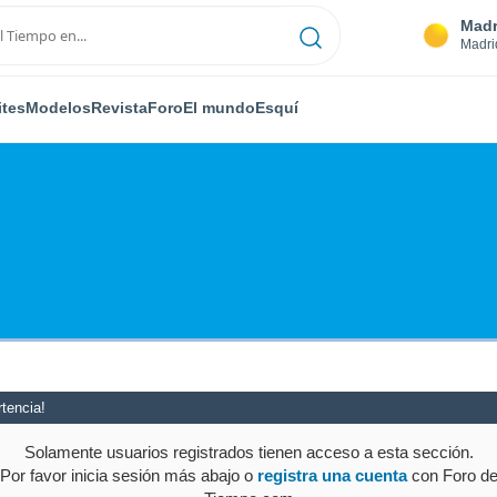
Madr
Madri
ites
Modelos
Revista
Foro
El mundo
Esquí
tencia!
Solamente usuarios registrados tienen acceso a esta sección.
Por favor inicia sesión más abajo o
registra una cuenta
con Foro d