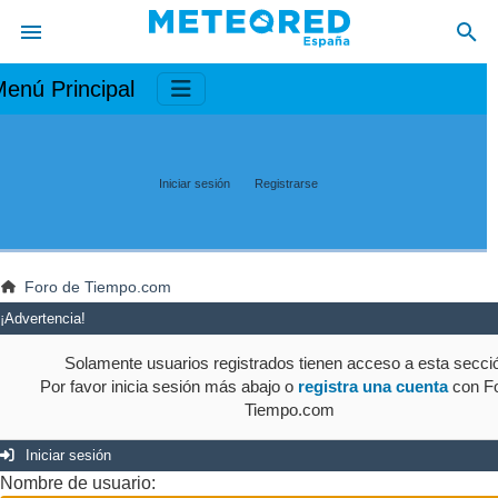
enú Principal
Iniciar sesión
Registrarse
Foro de Tiempo.com
¡Advertencia!
Solamente usuarios registrados tienen acceso a esta secci
Por favor inicia sesión más abajo o
registra una cuenta
con Fo
Tiempo.com
Iniciar sesión
Nombre de usuario: