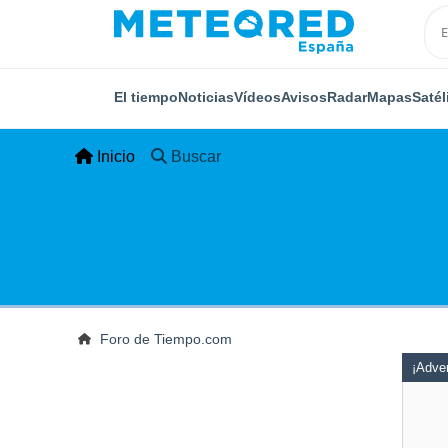
El tiempo
Noticias
Vídeos
Avisos
Radar
Mapas
Satél
Inicio
Buscar
Foro de Tiempo.com
¡Adver