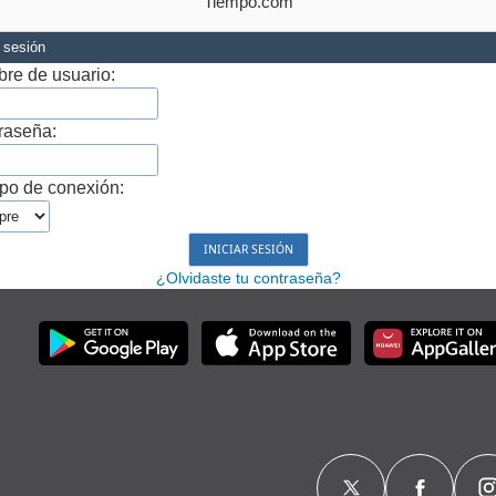
Tiempo.com
r sesión
re de usuario:
raseña:
po de conexión:
¿Olvidaste tu contraseña?