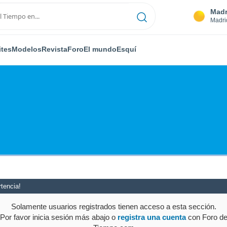
Madr
Madri
ites
Modelos
Revista
Foro
El mundo
Esquí
tencia!
Solamente usuarios registrados tienen acceso a esta sección.
Por favor inicia sesión más abajo o
registra una cuenta
con Foro d