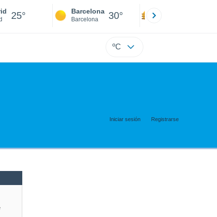
id
Barcelona
Sevilla
25°
30°
30°
d
Barcelona
Sevilla
ºC
Iniciar sesión
Registrarse
e