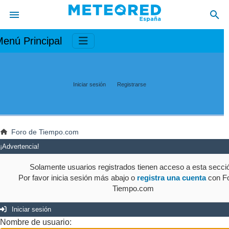
enú Principal
Iniciar sesión
Registrarse
Foro de Tiempo.com
¡Advertencia!
Solamente usuarios registrados tienen acceso a esta secci
Por favor inicia sesión más abajo o
registra una cuenta
con Fo
Tiempo.com
Iniciar sesión
Nombre de usuario: