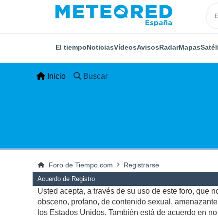
El tiempo
Noticias
Vídeos
Avisos
Radar
Mapas
Satél
Inicio
Buscar
Foro de Tiempo.com
Registrarse
Acuerdo de Registro
Usted acepta, a través de su uso de este foro, que no 
obsceno, profano, de contenido sexual, amenazante, q
los Estados Unidos. También está de acuerdo en no p