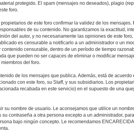
 material protegido. El spam (mensajes no deseados), plagio (r
ste foro.
s propietarios de este foro confirmar la validez de los mensaje
esponsables de su contenido. No garantizamos la exactitud, int
ón del autor, y no necesariamente las opiniones de este foro, su
licado es censurable a notificarlo a un administrador o un mode
ar contenido censurable, dentro de un período de tiempo razonab
enda que pueden no ser capaces de eliminar o modificar mensaje
s miembros del foro.
tenido de los mensajes que publica. Además, está de acuerdo e
acionado con este foro, su Staff, y sus subsidiarios. Los propiet
relacionada recabada en este servicio) en el supuesto de una qu
elegir su nombre de usuario. Le aconsejamos que utilice un nomb
s su contraseña a otra persona excepto a un administrador, para
ersona bajo ningún concepto. Le recomendamos ENCARECIDA
enta.