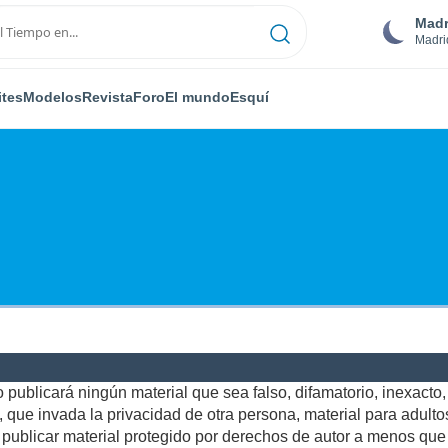
Madr
Madri
ites
Modelos
Revista
Foro
El mundo
Esquí
publicará ningún material que sea falso, difamatorio, inexacto, a
ue invada la privacidad de otra persona, material para adultos,
ublicar material protegido por derechos de autor a menos que u