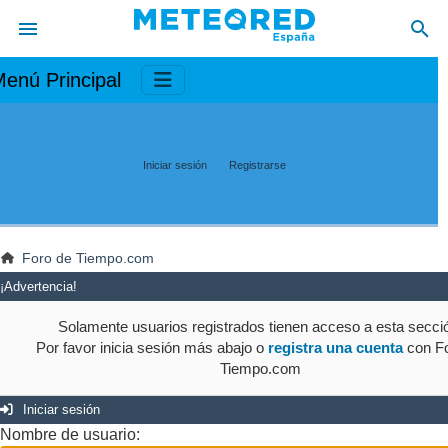
enú Principal
Iniciar sesión
Registrarse
Foro de Tiempo.com
¡Advertencia!
Solamente usuarios registrados tienen acceso a esta secci
Por favor inicia sesión más abajo o
registra una cuenta
con Fo
Tiempo.com
Iniciar sesión
Nombre de usuario: