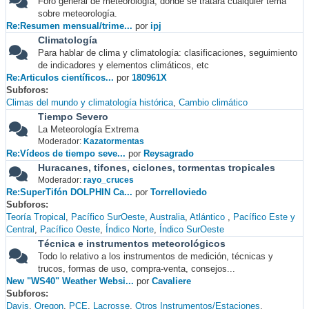
Foro general de meteorología, donde se tratará cualquier tema
sobre meteorología.
Re:Resumen mensual/trime...
por
ipj
Climatología
Para hablar de clima y climatología: clasificaciones, seguimiento
de indicadores y elementos climáticos, etc
Re:Articulos científicos...
por
180961X
Subforos
Climas del mundo y climatología histórica
Cambio climático
Tiempo Severo
La Meteorología Extrema
Moderador:
Kazatormentas
Re:Vídeos de tiempo seve...
por
Reysagrado
Huracanes, tifones, ciclones, tormentas tropicales
Moderador:
rayo_cruces
Re:SuperTifón DOLPHIN Ca...
por
Torrelloviedo
Subforos
Teoría Tropical
Pacífico SurOeste
Australia
Atlántico
Pacífico Este y
Central
Pacífico Oeste
Índico Norte
Índico SurOeste
Técnica e instrumentos meteorológicos
Todo lo relativo a los instrumentos de medición, técnicas y
trucos, formas de uso, compra-venta, consejos...
New "WS40" Weather Websi...
por
Cavaliere
Subforos
Davis
Oregon
PCE
Lacrosse
Otros Instrumentos/Estaciones