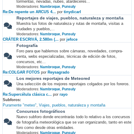
tormentas, nevadas, nubes, atardeceres...
Moderadores:
Nambroque
,
Punsuly
Re:De repente un ARCUS 4...
por
tinydicarl
Reportajes de viajes, pueblos, naturaleza y montaña
Muestra tus fotos de naturaleza y rutas de montaña, visitas a
ciudades y pueblos,...
Moderadores:
Nambroque
,
Punsuly
CRÁTER ESCRIVÁ, 2.580m (...
por
jefoce
Fotografía
Foro para que hablemos sobre cámaras, novedades, compra-
venta, webs especializadas, técnicas de edición de fotos,
concursos, etc...
Moderadores:
Nambroque
,
Punsuly
Re:COLGAR FOTOS
por
Reysagrado
Los mejores reportajes de Meteored
Una selección de los mejores reportajes colgados por los foreros.
Moderadores:
Nambroque
,
Punsuly
Re:Supercélula clásica c...
por
rayo
Subforos
Puramente "meteo"
Viajes, pueblos, naturaleza y montaña
Concursos fotográficos
Nuevo subforo donde encontrarás todo lo relativo a los concursos
de fotografía meteorológica que se van organizando, tanto en este
foro como desde otras entidades.
Moderadores:
Nambroque
,
Punsuly