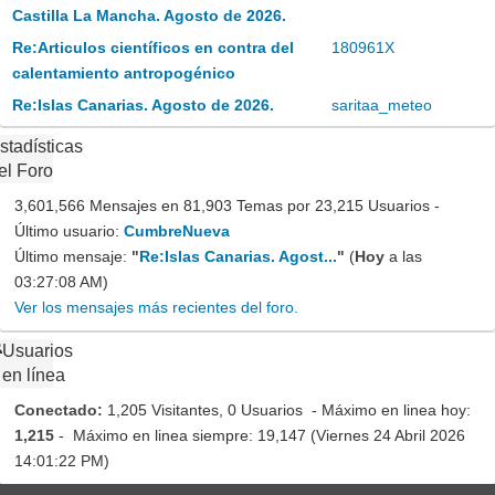
Castilla La Mancha. Agosto de 2026.
Re:Articulos científicos en contra del
180961X
calentamiento antropogénico
Re:Islas Canarias. Agosto de 2026.
saritaa_meteo
stadísticas
el Foro
3,601,566 Mensajes en 81,903 Temas por 23,215 Usuarios -
Último usuario:
CumbreNueva
Último mensaje:
"
Re:Islas Canarias. Agost...
"
(
Hoy
a las
03:27:08 AM)
Ver los mensajes más recientes del foro.
Usuarios
en línea
Conectado:
1,205 Visitantes, 0 Usuarios - Máximo en linea hoy:
1,215
- Máximo en linea siempre: 19,147 (Viernes 24 Abril 2026
14:01:22 PM)