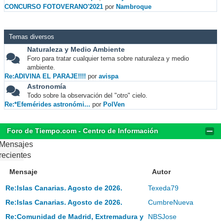
CONCURSO FOTOVERANO'2021
por
Nambroque
Temas diversos
Naturaleza y Medio Ambiente
Foro para tratar cualquier tema sobre naturaleza y medio
ambiente.
Re:ADIVINA EL PARAJE!!!!
por
avispa
Astronomía
Todo sobre la observación del "otro" cielo.
Re:*Efemérides astronómi...
por
PolVen
Foro de Tiempo.com - Centro de Información
Mensajes
recientes
Mensaje
Autor
Re:Islas Canarias. Agosto de 2026.
Texeda79
Re:Islas Canarias. Agosto de 2026.
CumbreNueva
Re:Comunidad de Madrid, Extremadura y
NBSJose