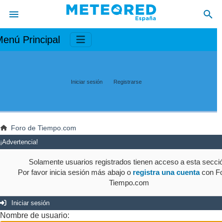
enú Principal
Iniciar sesión
Registrarse
Foro de Tiempo.com
¡Advertencia!
Solamente usuarios registrados tienen acceso a esta secci
Por favor inicia sesión más abajo o
registra una cuenta
con Fo
Tiempo.com
Iniciar sesión
Nombre de usuario: