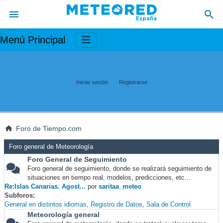
Menú Principal
Iniciar sesión
Registrarse
Foro de Tiempo.com
Foro general de Meteorología
Foro General de Seguimiento
Foro general de seguimiento, donde se realizará seguimiento de
situaciones en tiempo real, modelos, predicciones, etc...
Re:Islas Canarias. Agost...
por
saritaa_meteo
Subforos
General en distintos idiomas
Registro de Datos
Sala de Control
Meteorología general