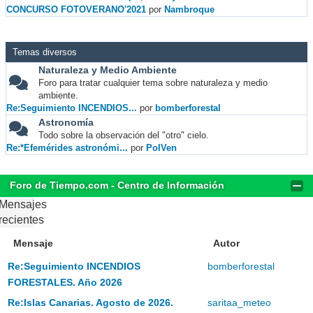
CONCURSO FOTOVERANO'2021
por
Nambroque
Temas diversos
Naturaleza y Medio Ambiente
Foro para tratar cualquier tema sobre naturaleza y medio
ambiente.
Re:Seguimiento INCENDIOS...
por
bomberforestal
Astronomía
Todo sobre la observación del "otro" cielo.
Re:*Efemérides astronómi...
por
PolVen
Foro de Tiempo.com - Centro de Información
Mensajes
recientes
Mensaje
Autor
Re:Seguimiento INCENDIOS
bomberforestal
FORESTALES. Año 2026
Re:Islas Canarias. Agosto de 2026.
saritaa_meteo