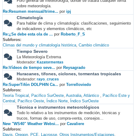
Foro general de meteorología, donde se tratará cualquier tema
sobre meteorología.
Re:Resumen mensual/trime...
por
ipj
Climatología
Para hablar de clima y climatología: clasificaciones, seguimiento
de indicadores y elementos climáticos, etc
Re:¿Se debe esta ola de ...
por
Roberto_F_S
Subforos
Climas del mundo y climatología histórica
Cambio climático
Tiempo Severo
La Meteorología Extrema
Moderador:
Kazatormentas
Re:Vídeos de tiempo seve...
por
Reysagrado
Huracanes, tifones, ciclones, tormentas tropicales
Moderador:
rayo_cruces
Re:SuperTifón DOLPHIN Ca...
por
Torrelloviedo
Subforos
Teoría Tropical
Pacífico SurOeste
Australia
Atlántico
Pacífico Este y
Central
Pacífico Oeste
Índico Norte
Índico SurOeste
Técnica e instrumentos meteorológicos
Todo lo relativo a los instrumentos de medición, técnicas y
trucos, formas de uso, compra-venta, consejos...
New "WS40" Weather Websi...
por
Cavaliere
Subforos
Davis
Oregon
PCE
Lacrosse
Otros Instrumentos/Estaciones