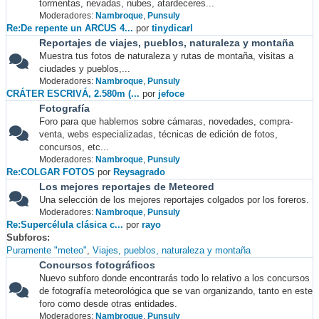
tormentas, nevadas, nubes, atardeceres...
Moderadores:
Nambroque
,
Punsuly
Re:De repente un ARCUS 4...
por
tinydicarl
Reportajes de viajes, pueblos, naturaleza y montaña
Muestra tus fotos de naturaleza y rutas de montaña, visitas a
ciudades y pueblos,...
Moderadores:
Nambroque
,
Punsuly
CRÁTER ESCRIVÁ, 2.580m (...
por
jefoce
Fotografía
Foro para que hablemos sobre cámaras, novedades, compra-
venta, webs especializadas, técnicas de edición de fotos,
concursos, etc...
Moderadores:
Nambroque
,
Punsuly
Re:COLGAR FOTOS
por
Reysagrado
Los mejores reportajes de Meteored
Una selección de los mejores reportajes colgados por los foreros.
Moderadores:
Nambroque
,
Punsuly
Re:Supercélula clásica c...
por
rayo
Subforos
Puramente "meteo"
Viajes, pueblos, naturaleza y montaña
Concursos fotográficos
Nuevo subforo donde encontrarás todo lo relativo a los concursos
de fotografía meteorológica que se van organizando, tanto en este
foro como desde otras entidades.
Moderadores:
Nambroque
,
Punsuly