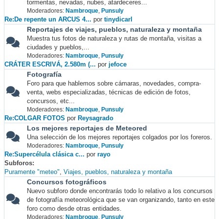
tormentas, nevadas, nubes, atardeceres...
Moderadores:
Nambroque
,
Punsuly
Re:De repente un ARCUS 4...
por
tinydicarl
Reportajes de viajes, pueblos, naturaleza y montaña
Muestra tus fotos de naturaleza y rutas de montaña, visitas a
ciudades y pueblos,...
Moderadores:
Nambroque
,
Punsuly
CRÁTER ESCRIVÁ, 2.580m (...
por
jefoce
Fotografía
Foro para que hablemos sobre cámaras, novedades, compra-
venta, webs especializadas, técnicas de edición de fotos,
concursos, etc...
Moderadores:
Nambroque
,
Punsuly
Re:COLGAR FOTOS
por
Reysagrado
Los mejores reportajes de Meteored
Una selección de los mejores reportajes colgados por los foreros.
Moderadores:
Nambroque
,
Punsuly
Re:Supercélula clásica c...
por
rayo
Subforos
Puramente "meteo"
Viajes, pueblos, naturaleza y montaña
Concursos fotográficos
Nuevo subforo donde encontrarás todo lo relativo a los concursos
de fotografía meteorológica que se van organizando, tanto en este
foro como desde otras entidades.
Moderadores:
Nambroque
,
Punsuly