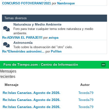
CONCURSO FOTOVERANO'2021
por
Nambroque
Temas diversos
Naturaleza y Medio Ambiente
Foro para tratar cualquier tema sobre naturaleza y medio
ambiente.
Re:ADIVINA EL PARAJE!!!!
por
avispa
Astronomía
Todo sobre la observación del "otro" cielo.
Re:*Efemérides astronómi...
por
PolVen
Foro de Tiempo.com - Centro de Información
Mensajes
recientes
Mensaje
Autor
Re:Islas Canarias. Agosto de 2026.
Texeda79
Re:Islas Canarias. Agosto de 2026.
Texeda79
Re:Islas Canarias. Agosto de 2026.
Texeda79