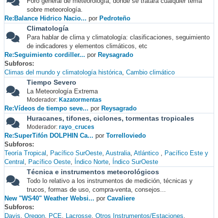
Foro general de meteorología, donde se tratará cualquier tema
sobre meteorología.
Re:Balance Hidrico Nacio...
por
Pedroteño
Climatología
Para hablar de clima y climatología: clasificaciones, seguimiento
de indicadores y elementos climáticos, etc
Re:Seguimiento cordiller...
por
Reysagrado
Subforos
Climas del mundo y climatología histórica
Cambio climático
Tiempo Severo
La Meteorología Extrema
Moderador:
Kazatormentas
Re:Vídeos de tiempo seve...
por
Reysagrado
Huracanes, tifones, ciclones, tormentas tropicales
Moderador:
rayo_cruces
Re:SuperTifón DOLPHIN Ca...
por
Torrelloviedo
Subforos
Teoría Tropical
Pacífico SurOeste
Australia
Atlántico
Pacífico Este y
Central
Pacífico Oeste
Índico Norte
Índico SurOeste
Técnica e instrumentos meteorológicos
Todo lo relativo a los instrumentos de medición, técnicas y
trucos, formas de uso, compra-venta, consejos...
New "WS40" Weather Websi...
por
Cavaliere
Subforos
Davis
Oregon
PCE
Lacrosse
Otros Instrumentos/Estaciones