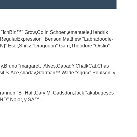
ad "IchBin™" Grow,Colin Schoen,emanuele,Hendrik
 "RegularExpression" Benson,Matthew "Labradoodle-
N]" Eser,Shitiz "Dragooon" Garg,Theodore "Orstio"
guy,Bruno "margarett" Alves,CapadY,ChalkCat,Chas
ssil,S-Ace,shadav,Storman™,Wade "sησω" Poulsen, y
rannon "B" Hall,Gary M. Gadsdon,Jack "akabugeyes"
ND" Najar, y SA™ .