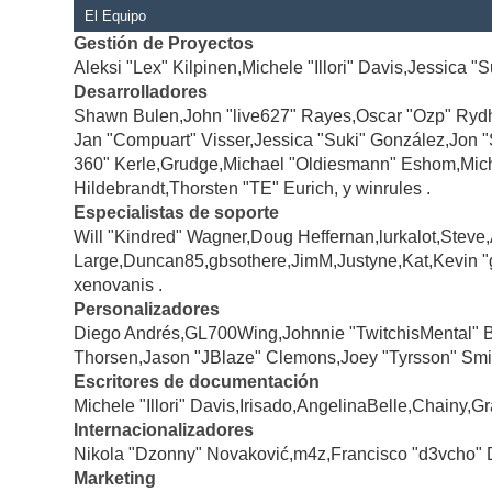
El Equipo
Gestión de Proyectos
Aleksi "Lex" Kilpinen,Michele "Illori" Davis,Jessica "
Desarrolladores
Shawn Bulen,John "live627" Rayes,Oscar "Ozp" Rydh
Jan "Compuart" Visser,Jessica "Suki" González,Jon 
360" Kerle,Grudge,Michael "Oldiesmann" Eshom,Michae
Hildebrandt,Thorsten "TE" Eurich, y winrules .
Especialistas de soporte
Will "Kindred" Wagner,Doug Heffernan,lurkalot,Steve
Large,Duncan85,gbsothere,JimM,Justyne,Kat,Kevin "
xenovanis .
Personalizadores
Diego Andrés,GL700Wing,Johnnie "TwitchisMental" 
Thorsen,Jason "JBlaze" Clemons,Joey "Tyrsson" Smi
Escritores de documentación
Michele "Illori" Davis,Irisado,AngelinaBelle,Chainy
Internacionalizadores
Nikola "Dzonny" Novaković,m4z,Francisco "d3vcho" 
Marketing