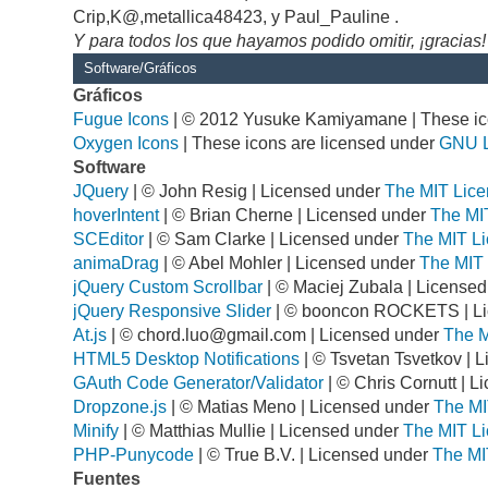
Crip,K@,metallica48423, y Paul_Pauline .
Y para todos los que hayamos podido omitir, ¡gracias!
Software/Gráficos
Gráficos
Fugue Icons
| © 2012 Yusuke Kamiyamane | These ico
Oxygen Icons
| These icons are licensed under
GNU 
Software
JQuery
| © John Resig | Licensed under
The MIT Lice
hoverIntent
| © Brian Cherne | Licensed under
The MI
SCEditor
| © Sam Clarke | Licensed under
The MIT Li
animaDrag
| © Abel Mohler | Licensed under
The MIT 
jQuery Custom Scrollbar
| © Maciej Zubala | License
jQuery Responsive Slider
| © booncon ROCKETS | L
At.js
| ©
chord.luo@gmail.com
| Licensed under
The M
HTML5 Desktop Notifications
| © Tsvetan Tsvetkov | 
GAuth Code Generator/Validator
| © Chris Cornutt | 
Dropzone.js
| © Matias Meno | Licensed under
The MI
Minify
| © Matthias Mullie | Licensed under
The MIT Li
PHP-Punycode
| © True B.V. | Licensed under
The MI
Fuentes