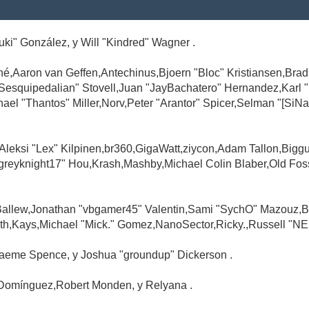
Suki" González, y Will "Kindred" Wagner .
é,Aaron van Geffen,Antechinus,Bjoern "Bloc" Kristiansen,Br
"Sesquipedalian" Stovell,Juan "JayBachatero" Hernandez,Karl
l "Thantos" Miller,Norv,Peter "Arantor" Spicer,Selman "[SiNa
,Aleksi "Lex" Kilpinen,br360,GigaWatt,ziycon,Adam Tallon,Big
greyknight17" Hou,Krash,Mashby,Michael Colin Blaber,Old Fo
Ballew,Jonathan "vbgamer45" Valentin,Sami "SychO" Mazouz,B
th,Kays,Michael "Mick." Gomez,NanoSector,Ricky.,Russell "NE
,Graeme Spence, y Joshua "groundup" Dickerson .
Domínguez,Robert Monden, y Relyana .