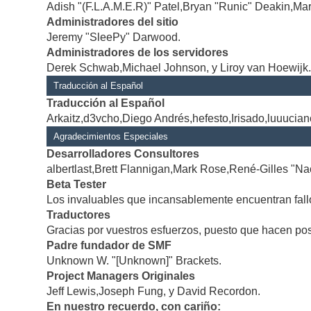
Adish "(F.L.A.M.E.R)" Patel,Bryan "Runic" Deakin,Mar
Administradores del sitio
Jeremy "SleePy" Darwood.
Administradores de los servidores
Derek Schwab,Michael Johnson, y Liroy van Hoewijk
Traducción al Español
Traducción al Español
Arkaitz,d3vcho,Diego Andrés,hefesto,Irisado,luuucia
Agradecimientos Especiales
Desarrolladores Consultores
albertlast,Brett Flannigan,Mark Rose,René-Gilles "Na
Beta Tester
Los invaluables que incansablemente encuentran fallo
Traductores
Gracias por vuestros esfuerzos, puesto que hacen po
Padre fundador de SMF
Unknown W. "[Unknown]" Brackets.
Project Managers Originales
Jeff Lewis,Joseph Fung, y David Recordon.
En nuestro recuerdo, con cariño: