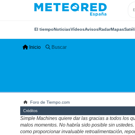
El tiempo
Noticias
Vídeos
Avisos
Radar
Mapas
Satél
Inicio
Buscar
Foro de Tiempo.com
Créditos
Simple Machines quiere dar las gracias a todos los q
malos momentos. No habría sido posible sin ustedes. Es
como proporcionar invaluable retroalimentación, repor