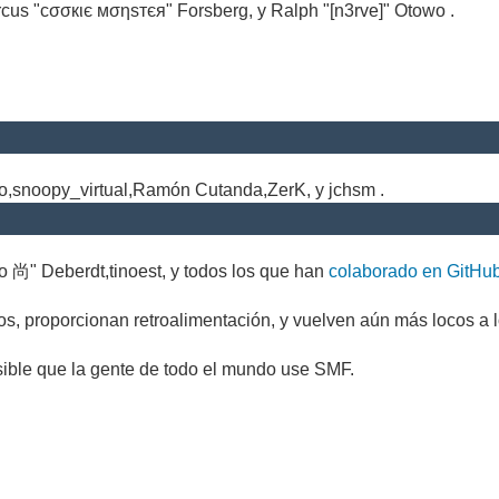
cus "cσσкιє мσηѕтєя" Forsberg, y Ralph "[n3rve]" Otowo .
.
no,snoopy_virtual,Ramón Cutanda,ZerK, y jchsm .
o 尚" Deberdt,tinoest, y todos los que han
colaborado en GitHu
s, proporcionan retroalimentación, y vuelven aún más locos a l
sible que la gente de todo el mundo use SMF.