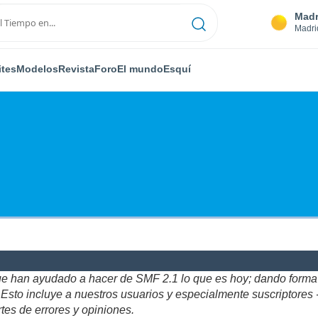
Madr
Madri
ites
Modelos
Revista
Foro
El mundo
Esquí
ue han ayudado a hacer de SMF 2.1 lo que es hoy; dando forma y
to incluye a nuestros usuarios y especialmente suscriptores - gr
tes de errores y opiniones.