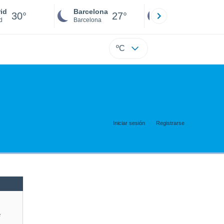
id
Barcelona
Sevilla
30°
27°
29°
d
Barcelona
Sevilla
ºC
Iniciar sesión
Registrarse
e