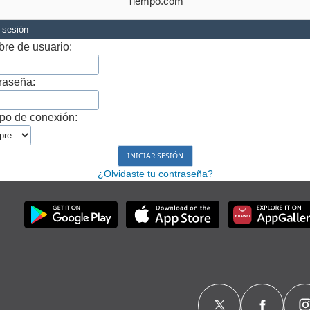
Tiempo.com
r sesión
re de usuario:
raseña:
po de conexión:
¿Olvidaste tu contraseña?