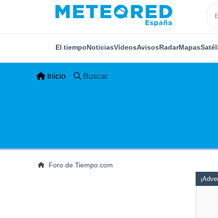
El tiempo
Noticias
Vídeos
Avisos
Radar
Mapas
Satél
Inicio
Buscar
Foro de Tiempo.com
¡Adver