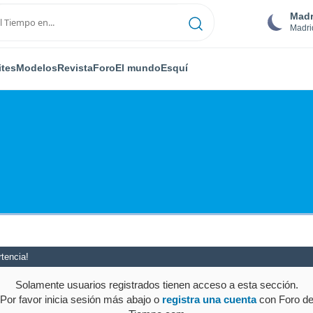
Madr
Madri
ites
Modelos
Revista
Foro
El mundo
Esquí
tencia!
Solamente usuarios registrados tienen acceso a esta sección.
Por favor inicia sesión más abajo o
registra una cuenta
con Foro d