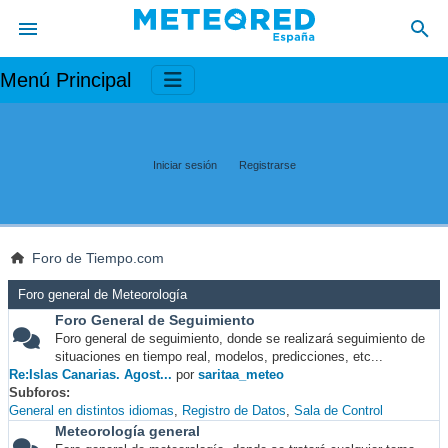
Menú Principal
Iniciar sesión
Registrarse
Foro de Tiempo.com
Foro general de Meteorología
Foro General de Seguimiento
Foro general de seguimiento, donde se realizará seguimiento de
situaciones en tiempo real, modelos, predicciones, etc...
Re:Islas Canarias. Agost...
por
saritaa_meteo
Subforos
General en distintos idiomas
Registro de Datos
Sala de Control
Meteorología general