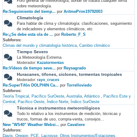
Foro general de meteorología, donde se tratará cualquier tema
sobre meteorología.
Re:Seguimiento del tiemp...
por
AritmePrim19792003
Climatología
Para hablar de clima y climatología: clasificaciones, seguimiento
de indicadores y elementos climáticos, etc
Re:¿Se debe esta ola de ...
por
Roberto_F_S
Subforos
Climas del mundo y climatología histórica
Cambio climático
Tiempo Severo
La Meteorología Extrema
Moderador:
Kazatormentas
Re:Vídeos de tiempo seve...
por
Reysagrado
Huracanes, tifones, ciclones, tormentas tropicales
Moderador:
rayo_cruces
Re:SuperTifón DOLPHIN Ca...
por
Torrelloviedo
Subforos
Teoría Tropical
Pacífico SurOeste
Australia
Atlántico
Pacífico Este y
Central
Pacífico Oeste
Índico Norte
Índico SurOeste
Técnica e instrumentos meteorológicos
Todo lo relativo a los instrumentos de medición, técnicas y
trucos, formas de uso, compra-venta, consejos...
New "WS40" Weather Websi...
por
Cavaliere
Subforos
Davis
Oregon
PCE
Lacrosse
Otros Instrumentos/Estaciones