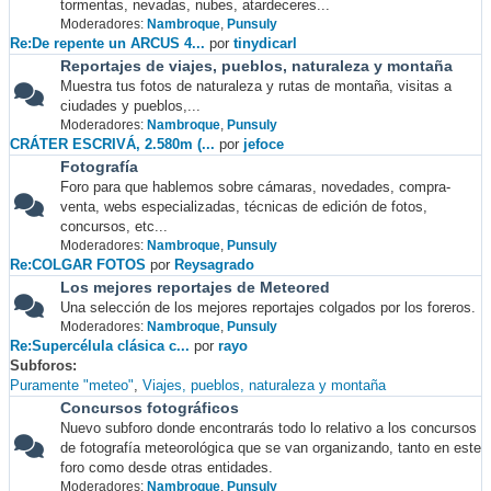
tormentas, nevadas, nubes, atardeceres...
Moderadores:
Nambroque
,
Punsuly
Re:De repente un ARCUS 4...
por
tinydicarl
Reportajes de viajes, pueblos, naturaleza y montaña
Muestra tus fotos de naturaleza y rutas de montaña, visitas a
ciudades y pueblos,...
Moderadores:
Nambroque
,
Punsuly
CRÁTER ESCRIVÁ, 2.580m (...
por
jefoce
Fotografía
Foro para que hablemos sobre cámaras, novedades, compra-
venta, webs especializadas, técnicas de edición de fotos,
concursos, etc...
Moderadores:
Nambroque
,
Punsuly
Re:COLGAR FOTOS
por
Reysagrado
Los mejores reportajes de Meteored
Una selección de los mejores reportajes colgados por los foreros.
Moderadores:
Nambroque
,
Punsuly
Re:Supercélula clásica c...
por
rayo
Subforos
Puramente "meteo"
Viajes, pueblos, naturaleza y montaña
Concursos fotográficos
Nuevo subforo donde encontrarás todo lo relativo a los concursos
de fotografía meteorológica que se van organizando, tanto en este
foro como desde otras entidades.
Moderadores:
Nambroque
,
Punsuly