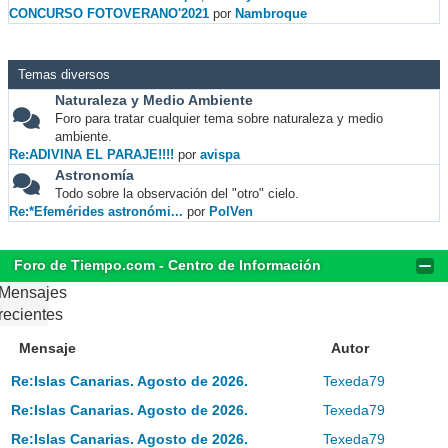
CONCURSO FOTOVERANO'2021
por
Nambroque
Temas diversos
Naturaleza y Medio Ambiente
Foro para tratar cualquier tema sobre naturaleza y medio
ambiente.
Re:ADIVINA EL PARAJE!!!!
por
avispa
Astronomía
Todo sobre la observación del "otro" cielo.
Re:*Efemérides astronómi...
por
PolVen
Foro de Tiempo.com - Centro de Información
Mensajes
recientes
Mensaje
Autor
Re:Islas Canarias. Agosto de 2026.
Texeda79
Re:Islas Canarias. Agosto de 2026.
Texeda79
Re:Islas Canarias. Agosto de 2026.
Texeda79