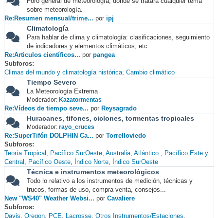
Foro general de meteorología, donde se tratará cualquier tema
sobre meteorología.
Re:Resumen mensual/trime...
por
ipj
Climatología
Para hablar de clima y climatología: clasificaciones, seguimiento
de indicadores y elementos climáticos, etc
Re:Articulos científicos...
por
pangea
Subforos
Climas del mundo y climatología histórica
Cambio climático
Tiempo Severo
La Meteorología Extrema
Moderador:
Kazatormentas
Re:Vídeos de tiempo seve...
por
Reysagrado
Huracanes, tifones, ciclones, tormentas tropicales
Moderador:
rayo_cruces
Re:SuperTifón DOLPHIN Ca...
por
Torrelloviedo
Subforos
Teoría Tropical
Pacífico SurOeste
Australia
Atlántico
Pacífico Este y
Central
Pacífico Oeste
Índico Norte
Índico SurOeste
Técnica e instrumentos meteorológicos
Todo lo relativo a los instrumentos de medición, técnicas y
trucos, formas de uso, compra-venta, consejos...
New "WS40" Weather Websi...
por
Cavaliere
Subforos
Davis
Oregon
PCE
Lacrosse
Otros Instrumentos/Estaciones