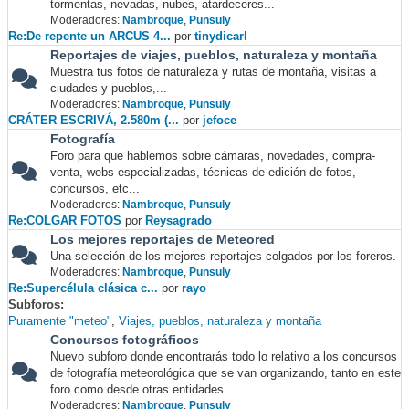
tormentas, nevadas, nubes, atardeceres...
Moderadores:
Nambroque
,
Punsuly
Re:De repente un ARCUS 4...
por
tinydicarl
Reportajes de viajes, pueblos, naturaleza y montaña
Muestra tus fotos de naturaleza y rutas de montaña, visitas a
ciudades y pueblos,...
Moderadores:
Nambroque
,
Punsuly
CRÁTER ESCRIVÁ, 2.580m (...
por
jefoce
Fotografía
Foro para que hablemos sobre cámaras, novedades, compra-
venta, webs especializadas, técnicas de edición de fotos,
concursos, etc...
Moderadores:
Nambroque
,
Punsuly
Re:COLGAR FOTOS
por
Reysagrado
Los mejores reportajes de Meteored
Una selección de los mejores reportajes colgados por los foreros.
Moderadores:
Nambroque
,
Punsuly
Re:Supercélula clásica c...
por
rayo
Subforos
Puramente "meteo"
Viajes, pueblos, naturaleza y montaña
Concursos fotográficos
Nuevo subforo donde encontrarás todo lo relativo a los concursos
de fotografía meteorológica que se van organizando, tanto en este
foro como desde otras entidades.
Moderadores:
Nambroque
,
Punsuly