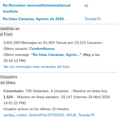
Re:Resumen mensual/trimestral/anual
ipj
localista
Re:Islas Canarias. Agosto de 2026.
Texeda79
stadísticas
el Foro
3,601,550 Mensajes en 81,903 Temas por 23,215 Usuarios -
Último usuario:
CumbreNueva
Último mensaje:
"
Re:Islas Canarias. Agost...
"
(
Hoy
a las
20:44:13 PM)
Ver los mensajes más recientes del foro.
Usuarios
en línea
Conectado:
730 Visitantes, 4 Usuarios - Máximo en linea hoy:
1,524
- Máximo en linea siempre: 19,147 (Viernes 24 Abril 2026
14:01:22 PM)
Usuarios activos en los últimos 15 minutos:
saritaa_meteo
,
AritmePrim19792003
,
AKUA
,
Texeda79