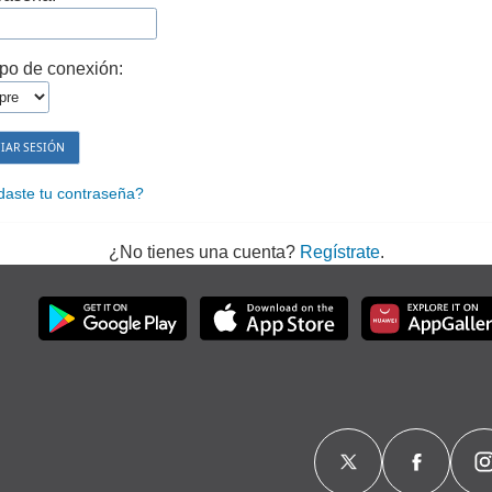
po de conexión:
daste tu contraseña?
¿No tienes una cuenta?
Regístrate
.