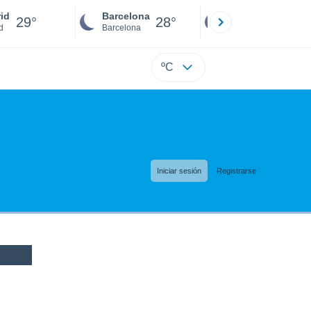
id
Barcelona
Sevilla
29°
28°
27°
d
Barcelona
Sevilla
ºC
Iniciar sesión
Registrarse