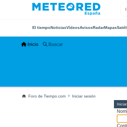
El tiempo
Noticias
Vídeos
Avisos
Radar
Mapas
Satél
Inicio
Buscar
Foro de Tiempo.com
Iniciar sesión
Inicia
Nomb
Cont