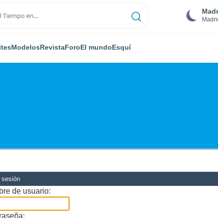
Madr
Madri
ites
Modelos
Revista
Foro
El mundo
Esquí
r sesión
re de usuario:
raseña: