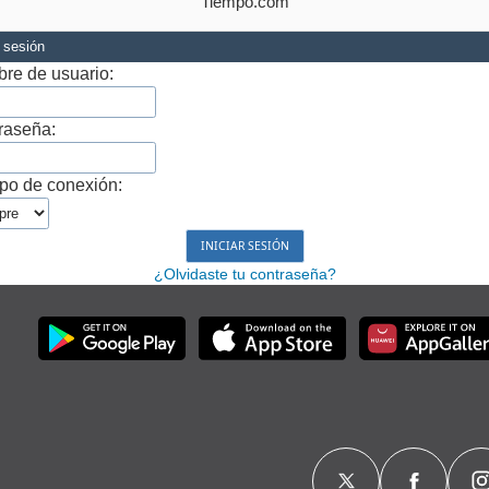
Tiempo.com
r sesión
re de usuario:
raseña:
po de conexión:
¿Olvidaste tu contraseña?