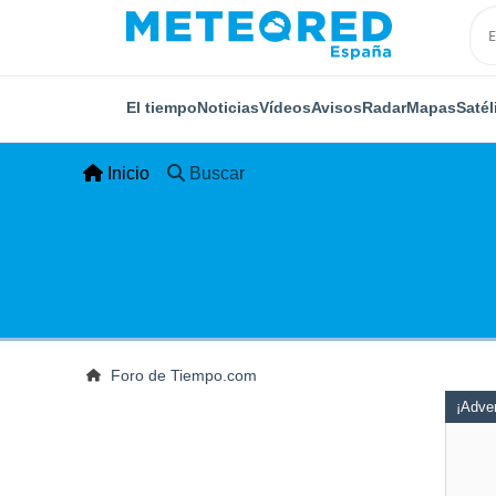
El tiempo
Noticias
Vídeos
Avisos
Radar
Mapas
Satél
Inicio
Buscar
Foro de Tiempo.com
¡Adver