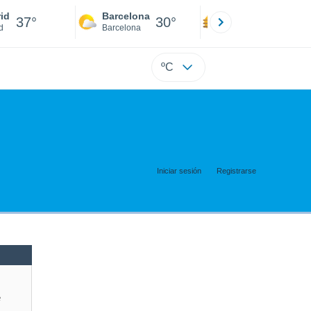
id
Barcelona
Sevilla
37°
30°
39°
d
Barcelona
Sevilla
ºC
Iniciar sesión
Registrarse
e