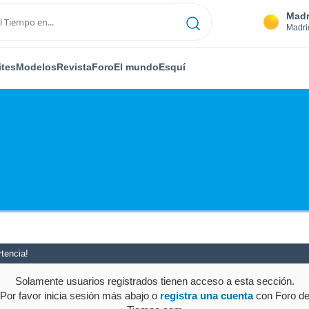
Madr
Madri
ites
Modelos
Revista
Foro
El mundo
Esquí
tencia!
Solamente usuarios registrados tienen acceso a esta sección.
Por favor inicia sesión más abajo o
registra una cuenta
con Foro d