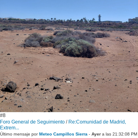
#8
Foro General de Seguimiento
/
Re:Comunidad de Madrid,
Extrem...
Último mensaje por
Meteo Campillos Sierra
-
Ayer
a las 21:32:08 PM