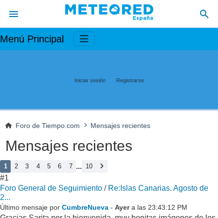
Menú Principal
Iniciar sesión
Registrarse
Foro de Tiempo.com
Mensajes recientes
Mensajes recientes
...
1
2
3
4
5
6
7
10
#1
Foro General de Seguimiento
/
Re:Islas Canarias. Agosto de
2...
Último mensaje por
CumbreNueva
-
Ayer
a las 23:43:12 PM
Gracias Sarita por la bienvenida, muy bonitas imágenes de los