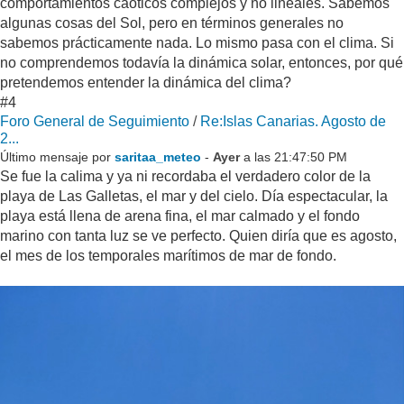
comportamientos caóticos complejos y no lineales. Sabemos
algunas cosas del Sol, pero en términos generales no
sabemos prácticamente nada. Lo mismo pasa con el clima. Si
no comprendemos todavía la dinámica solar, entonces, por qué
pretendemos entender la dinámica del clima?
#4
Foro General de Seguimiento
/
Re:Islas Canarias. Agosto de
2...
Último mensaje por
saritaa_meteo
-
Ayer
a las 21:47:50 PM
Se fue la calima y ya ni recordaba el verdadero color de la
playa de Las Galletas, el mar y del cielo. Día espectacular, la
playa está llena de arena fina, el mar calmado y el fondo
marino con tanta luz se ve perfecto. Quien diría que es agosto,
el mes de los temporales marítimos de mar de fondo.