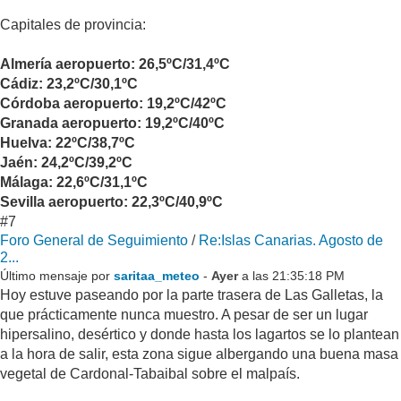
Capitales de provincia:
Almería aeropuerto: 26,5ºC/31,4ºC
Cádiz: 23,2ºC/30,1ºC
Córdoba aeropuerto: 19,2ºC/42ºC
Granada aeropuerto: 19,2ºC/40ºC
Huelva: 22ºC/38,7ºC
Jaén: 24,2ºC/39,2ºC
Málaga: 22,6ºC/31,1ºC
Sevilla aeropuerto: 22,3ºC/40,9ºC
#7
Foro General de Seguimiento
/
Re:Islas Canarias. Agosto de
2...
Último mensaje por
saritaa_meteo
-
Ayer
a las 21:35:18 PM
Hoy estuve paseando por la parte trasera de Las Galletas, la
que prácticamente nunca muestro. A pesar de ser un lugar
hipersalino, desértico y donde hasta los lagartos se lo plantean
a la hora de salir, esta zona sigue albergando una buena masa
vegetal de Cardonal-Tabaibal sobre el malpaís.