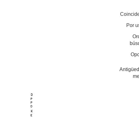
Coincide
Por u
Or
bús
Opc
Antigüed
me