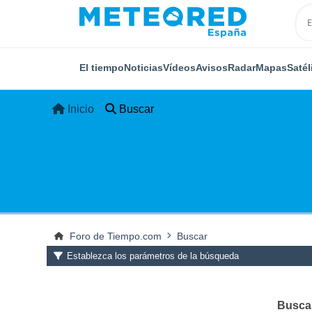
El tiempo
Noticias
Vídeos
Avisos
Radar
Mapas
Satél
Inicio
Buscar
Foro de Tiempo.com
Buscar
Establezca los parámetros de la búsqueda
Buscar