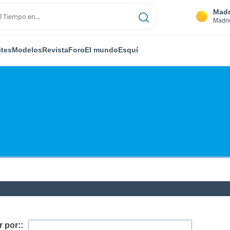
Madr
Madri
ites
Modelos
Revista
Foro
El mundo
Esquí
 por::