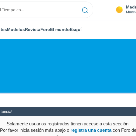
Madr
Madri
ites
Modelos
Revista
Foro
El mundo
Esquí
tencia!
Solamente usuarios registrados tienen acceso a esta sección.
Por favor inicia sesión más abajo o
registra una cuenta
con Foro d