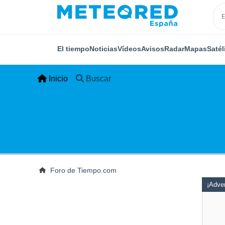
El tiempo
Noticias
Vídeos
Avisos
Radar
Mapas
Satél
Inicio
Buscar
Foro de Tiempo.com
¡Adver