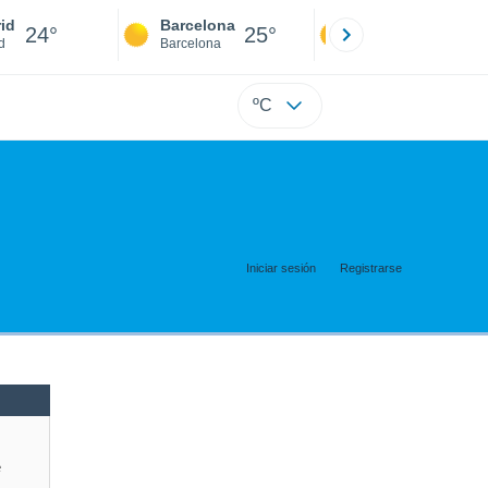
id
Barcelona
Sevilla
24°
25°
24°
d
Barcelona
Sevilla
ºC
Iniciar sesión
Registrarse
e