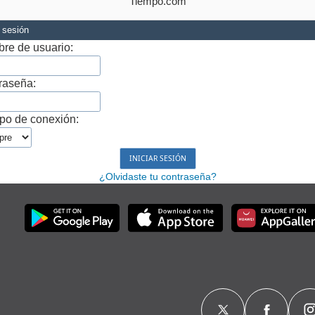
Tiempo.com
r sesión
re de usuario:
raseña:
po de conexión:
¿Olvidaste tu contraseña?