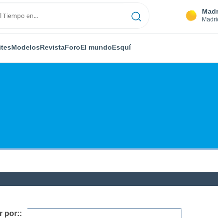
Madr
Madri
ites
Modelos
Revista
Foro
El mundo
Esquí
 por::