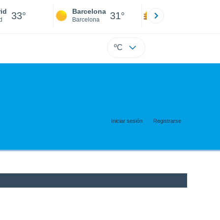
id
Barcelona
Sevilla
33°
31°
35°
d
Barcelona
Sevilla
ºC
Iniciar sesión
Registrarse