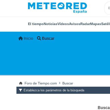
El tiempo
Noticias
Vídeos
Avisos
Radar
Mapas
Satél
Inicio
Buscar
Foro de Tiempo.com
Buscar
Establezca los parámetros de la búsqueda
Buscar