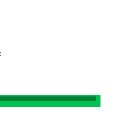
:
:
):