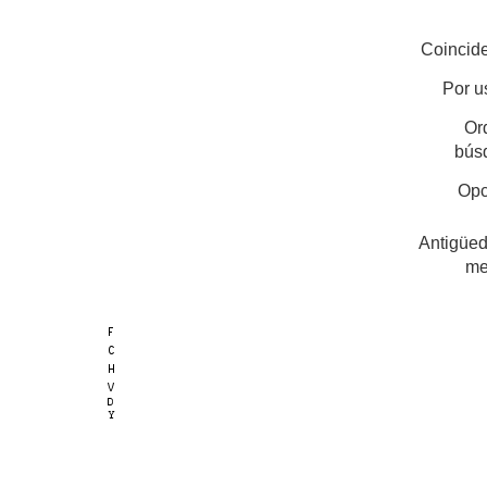
Coincide
Por u
Or
bús
Opc
Antigüed
me