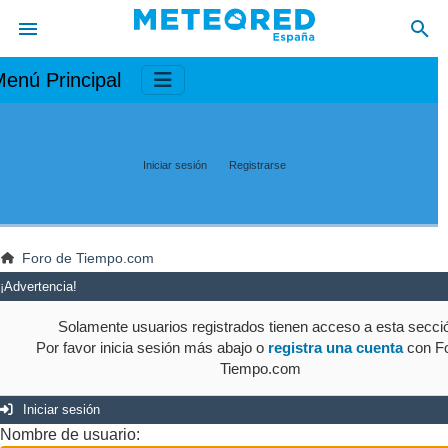
enú Principal
Iniciar sesión
Registrarse
Foro de Tiempo.com
¡Advertencia!
Solamente usuarios registrados tienen acceso a esta secci
Por favor inicia sesión más abajo o
registra una cuenta
con Fo
Tiempo.com
Iniciar sesión
Nombre de usuario: