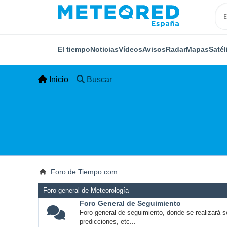
El tiempo
Noticias
Vídeos
Avisos
Radar
Mapas
Satél
Inicio
Buscar
Foro de Tiempo.com
Foro general de Meteorología
Foro General de Seguimiento
Foro general de seguimiento, donde se realizará s
predicciones, etc...