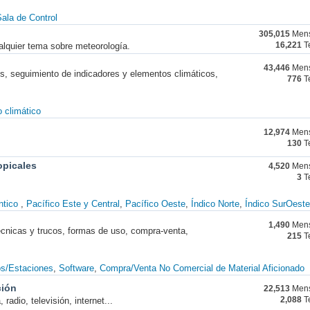
ala de Control
305,015
Mens
alquier tema sobre meteorología.
16,221
T
43,446
Mens
nes, seguimiento de indicadores y elementos climáticos,
776
T
 climático
12,974
Mens
130
T
opicales
4,520
Mens
3
T
ntico
Pacífico Este y Central
Pacífico Oeste
Índico Norte
Índico SurOeste
1,490
Mens
técnicas y trucos, formas de uso, compra-venta,
215
T
os/Estaciones
Software
Compra/Venta No Comercial de Material Aficionado
ción
22,513
Mens
radio, televisión, internet...
2,088
T