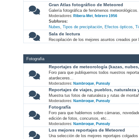
Gran Atlas fotográfico de Meteored
Galería fotográfica de fenómenos meteorológicos.
Moderadores:
Ribera-Met
,
febrero 1956
Subforos
Nubes
Tipos de precipitación
Efectos ópticos
T
Sala de lectura
Recopilación de los mejores asuntos creados por l
Fotografia
Reportajes de meteorología (kazas, nubes, 
Foro para que publiquemos todos nuestros report
atardeceres...
Moderadores:
Nambroque
,
Punsuly
Reportajes de viajes, pueblos, naturaleza
Muestra tus fotos de naturaleza y rutas de montañ
Moderadores:
Nambroque
,
Punsuly
Fotografía
Foro para que hablemos sobre cámaras, novedade
edición de fotos, concursos, etc...
Moderadores:
Nambroque
,
Punsuly
Los mejores reportajes de Meteored
Una selección de los mejores reportajes colgados 