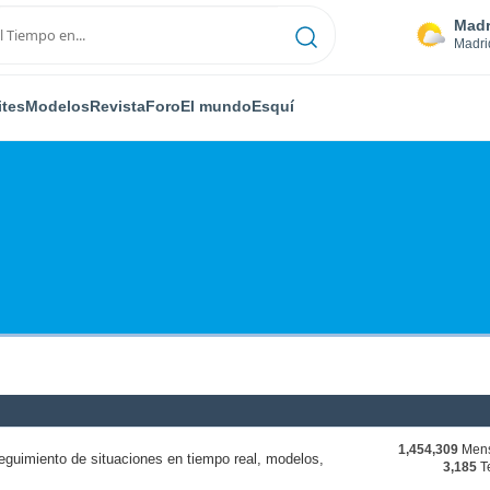
Madr
Madri
ites
Modelos
Revista
Foro
El mundo
Esquí
1,454,309
Mens
eguimiento de situaciones en tiempo real, modelos,
3,185
T