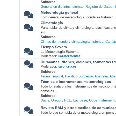
Subforos
General en distintos idiomas
Registro de Datos
S
Meteorología general
Foro general de meteorología, donde se tratará cu
Climatología
Para hablar de clima y climatología: clasificacio
etc
Subforos
Climas del mundo y climatología histórica
Cambio
Tiempo Severo
La Meteorología Extrema
Moderador:
Kazatormentas
Huracanes, tifones, ciclones, tormentas tr
Moderador:
rayo_cruces
Subforos
Teoría Tropical
Pacífico SurOeste
Australia
Atlá
Técnica e instrumentos meteorológicos
Todo lo relativo a los instrumentos de medición, 
consejos...
Subforos
Davis
Oregon
PCE
Lacrosse
Otros Instrument
Revista RAM y otros medios de comunica
Todo lo que se habla de la meteorología en prensa, 