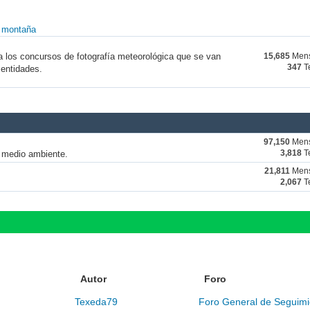
y montaña
a los concursos de fotografía meteorológica que se van
15,685
Mens
347
T
 entidades.
97,150
Mens
y medio ambiente.
3,818
T
21,811
Mens
2,067
T
Autor
Foro
Texeda79
Foro General de Seguimi