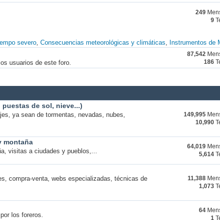
249
Mens
9
T
iempo severo
Consecuencias meteorológicas y climáticas
Instrumentos de 
87,542
Mens
os usuarios de este foro.
186
T
puestas de sol, nieve...)
ajes, ya sean de tormentas, nevadas, nubes,
149,995
Mens
10,990
T
 y montaña
64,019
Mens
a, visitas a ciudades y pueblos,...
5,614
T
s, compra-venta, webs especializadas, técnicas de
11,388
Mens
1,073
T
64
Mens
por los foreros.
1
T