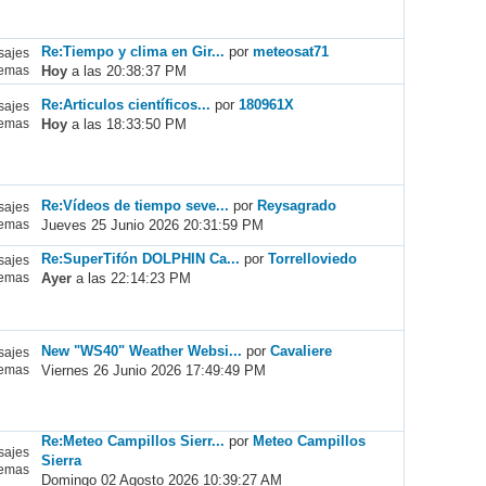
Re:Tiempo y clima en Gir...
por
meteosat71
ajes
Hoy
a las 20:38:37 PM
emas
Re:Articulos científicos...
por
180961X
ajes
Hoy
a las 18:33:50 PM
emas
Re:Vídeos de tiempo seve...
por
Reysagrado
ajes
Jueves 25 Junio 2026 20:31:59 PM
emas
Re:SuperTifón DOLPHIN Ca...
por
Torrelloviedo
ajes
Ayer
a las 22:14:23 PM
emas
New "WS40" Weather Websi...
por
Cavaliere
ajes
Viernes 26 Junio 2026 17:49:49 PM
emas
Re:Meteo Campillos Sierr...
por
Meteo Campillos
ajes
Sierra
emas
Domingo 02 Agosto 2026 10:39:27 AM