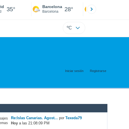
id
Barcelona
Sevilla
35°
28°
34°
d
Barcelona
Sevilla
ºC
Iniciar sesión
Registrarse
Re:Islas Canarias. Agost...
por
Texeda79
ajes
Hoy
a las 21:08:09 PM
emas