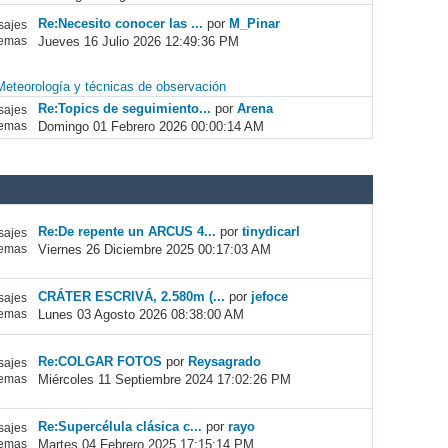
Re:Necesito conocer las ...
por
M_Pinar
ajes
Jueves 16 Julio 2026 12:49:36 PM
emas
Meteorología y técnicas de observación
Re:Topics de seguimiento...
por
Arena
ajes
Domingo 01 Febrero 2026 00:00:14 AM
emas
Re:De repente un ARCUS 4...
por
tinydicarl
ajes
Viernes 26 Diciembre 2025 00:17:03 AM
emas
CRÁTER ESCRIVÁ, 2.580m (...
por
jefoce
ajes
Lunes 03 Agosto 2026 08:38:00 AM
emas
Re:COLGAR FOTOS
por
Reysagrado
ajes
Miércoles 11 Septiembre 2024 17:02:26 PM
emas
Re:Supercélula clásica c...
por
rayo
ajes
Martes 04 Febrero 2025 17:15:14 PM
emas