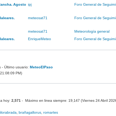
Mancha. Agosto
ipj
Foro General de Seguimi
Baleares.
meteosat71
Foro General de Seguimi
meteosat71
Meteorología general
Baleares.
EnriqueMeteo
Foro General de Seguimi
- Último usuario:
MeteoElPaso
 21:08:09 PM)
ea hoy:
2,571
- Máximo en linea siempre: 19,147 (Viernes 24 Abril 20
ilorabrada
,
brañagallorus
,
romartes