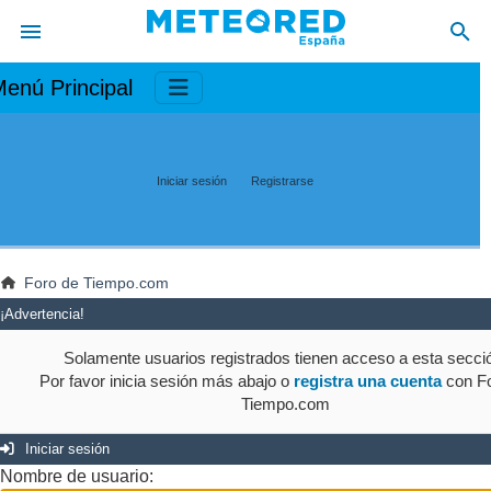
enú Principal
Iniciar sesión
Registrarse
Foro de Tiempo.com
¡Advertencia!
Solamente usuarios registrados tienen acceso a esta secci
Por favor inicia sesión más abajo o
registra una cuenta
con Fo
Tiempo.com
Iniciar sesión
Nombre de usuario: