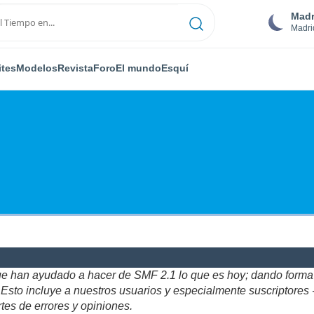
Madr
Madri
ites
Modelos
Revista
Foro
El mundo
Esquí
ue han ayudado a hacer de SMF 2.1 lo que es hoy; dando forma y
to incluye a nuestros usuarios y especialmente suscriptores - gr
tes de errores y opiniones.