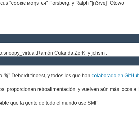
cus "cσσкιє мσηѕтєя" Forsberg, y Ralph "[n3rve]" Otowo .
.
no,snoopy_virtual,Ramón Cutanda,ZerK, y jchsm .
o 尚" Deberdt,tinoest, y todos los que han
colaborado en GitHu
s, proporcionan retroalimentación, y vuelven aún más locos a l
sible que la gente de todo el mundo use SMF.