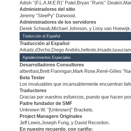
Adish "(F.L.A.M.E.R)" Patel,Bryan "Runic" Deakin,Mar
Administradores del sitio
Jeremy "SleePy" Darwood.
Administradores de los servidores
Derek Schwab,Michael Johnson, y Liroy van Hoewijk
Traducción al Español
Traducción al Español
Arkaitz,d3vcho,Diego Andrés,hefesto,Irisado,luuucia
Agradecimientos Especiales
Desarrolladores Consultores
albertlast,Brett Flannigan,Mark Rose,René-Gilles "Na
Beta Tester
Los invaluables que incansablemente encuentran fallo
Traductores
Gracias por vuestros esfuerzos, puesto que hacen po
Padre fundador de SMF
Unknown W. "[Unknown]" Brackets.
Project Managers Originales
Jeff Lewis,Joseph Fung, y David Recordon.
En nuestro recuerdo, con cariño: