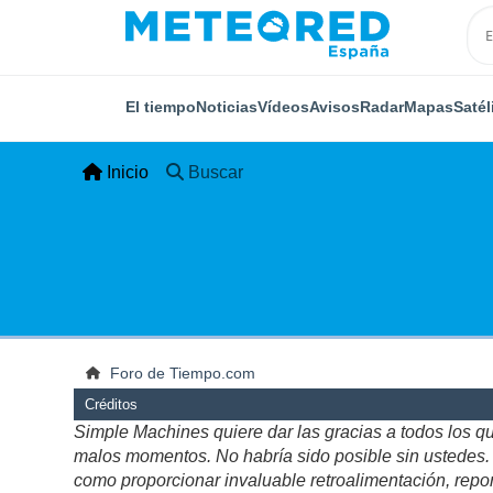
El tiempo
Noticias
Vídeos
Avisos
Radar
Mapas
Satél
Inicio
Buscar
Foro de Tiempo.com
Créditos
Simple Machines quiere dar las gracias a todos los q
malos momentos. No habría sido posible sin ustedes. Es
como proporcionar invaluable retroalimentación, repor