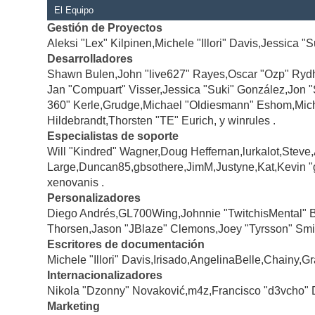
El Equipo
Gestión de Proyectos
Aleksi "Lex" Kilpinen,Michele "Illori" Davis,Jessica "
Desarrolladores
Shawn Bulen,John "live627" Rayes,Oscar "Ozp" Rydh
Jan "Compuart" Visser,Jessica "Suki" González,Jon 
360" Kerle,Grudge,Michael "Oldiesmann" Eshom,Michae
Hildebrandt,Thorsten "TE" Eurich, y winrules .
Especialistas de soporte
Will "Kindred" Wagner,Doug Heffernan,lurkalot,Steve
Large,Duncan85,gbsothere,JimM,Justyne,Kat,Kevin "
xenovanis .
Personalizadores
Diego Andrés,GL700Wing,Johnnie "TwitchisMental" 
Thorsen,Jason "JBlaze" Clemons,Joey "Tyrsson" Smi
Escritores de documentación
Michele "Illori" Davis,Irisado,AngelinaBelle,Chainy
Internacionalizadores
Nikola "Dzonny" Novaković,m4z,Francisco "d3vcho" 
Marketing