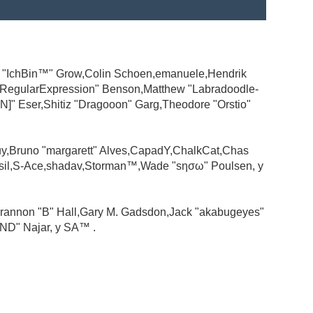
ad "IchBin™" Grow,Colin Schoen,emanuele,Hendrik
 "RegularExpression" Benson,Matthew "Labradoodle-
N]" Eser,Shitiz "Dragooon" Garg,Theodore "Orstio"
guy,Bruno "margarett" Alves,CapadY,ChalkCat,Chas
ssil,S-Ace,shadav,Storman™,Wade "sησω" Poulsen, y
rannon "B" Hall,Gary M. Gadsdon,Jack "akabugeyes"
ND" Najar, y SA™ .