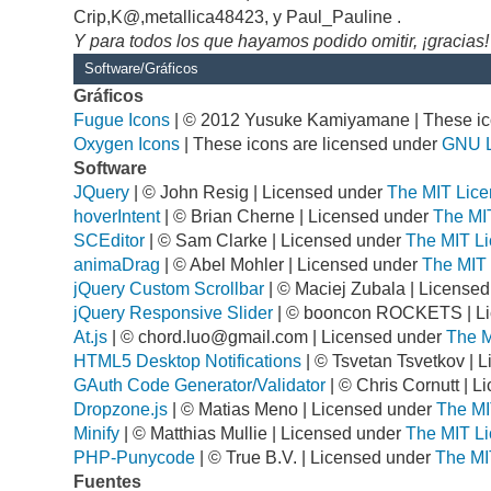
Crip,K@,metallica48423, y Paul_Pauline .
Y para todos los que hayamos podido omitir, ¡gracias!
Software/Gráficos
Gráficos
Fugue Icons
| © 2012 Yusuke Kamiyamane | These ico
Oxygen Icons
| These icons are licensed under
GNU 
Software
JQuery
| © John Resig | Licensed under
The MIT Lice
hoverIntent
| © Brian Cherne | Licensed under
The MI
SCEditor
| © Sam Clarke | Licensed under
The MIT Li
animaDrag
| © Abel Mohler | Licensed under
The MIT 
jQuery Custom Scrollbar
| © Maciej Zubala | License
jQuery Responsive Slider
| © booncon ROCKETS | L
At.js
| ©
chord.luo@gmail.com
| Licensed under
The M
HTML5 Desktop Notifications
| © Tsvetan Tsvetkov | 
GAuth Code Generator/Validator
| © Chris Cornutt | 
Dropzone.js
| © Matias Meno | Licensed under
The MI
Minify
| © Matthias Mullie | Licensed under
The MIT Li
PHP-Punycode
| © True B.V. | Licensed under
The MI
Fuentes