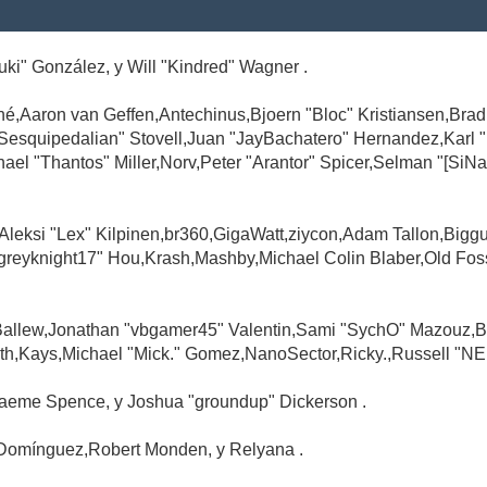
Suki" González, y Will "Kindred" Wagner .
é,Aaron van Geffen,Antechinus,Bjoern "Bloc" Kristiansen,Br
"Sesquipedalian" Stovell,Juan "JayBachatero" Hernandez,Karl
l "Thantos" Miller,Norv,Peter "Arantor" Spicer,Selman "[SiNa
,Aleksi "Lex" Kilpinen,br360,GigaWatt,ziycon,Adam Tallon,Big
greyknight17" Hou,Krash,Mashby,Michael Colin Blaber,Old Fo
Ballew,Jonathan "vbgamer45" Valentin,Sami "SychO" Mazouz,B
th,Kays,Michael "Mick." Gomez,NanoSector,Ricky.,Russell "NE
,Graeme Spence, y Joshua "groundup" Dickerson .
Domínguez,Robert Monden, y Relyana .