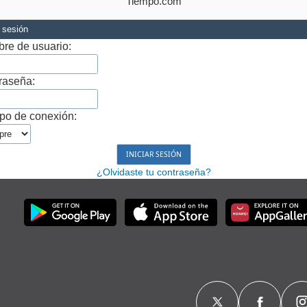
Tiempo.com
r sesión
re de usuario:
raseña:
po de conexión:
¿Olvidaste tu contraseña?