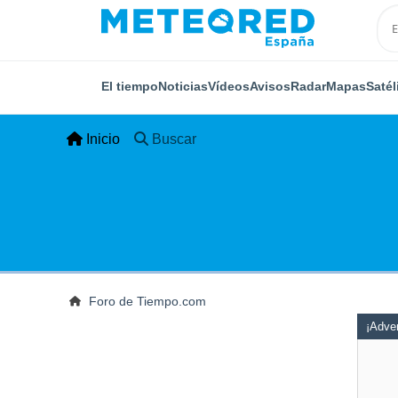
El tiempo
Noticias
Vídeos
Avisos
Radar
Mapas
Satél
Inicio
Buscar
Foro de Tiempo.com
¡Adver