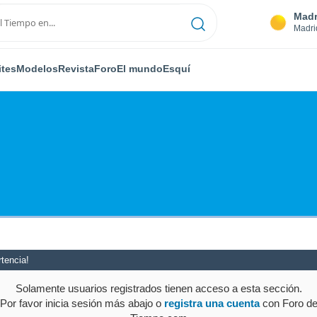
Madr
Madri
ites
Modelos
Revista
Foro
El mundo
Esquí
tencia!
Solamente usuarios registrados tienen acceso a esta sección.
Por favor inicia sesión más abajo o
registra una cuenta
con Foro d