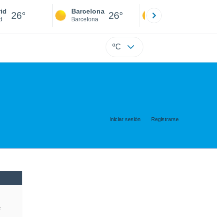
id
Barcelona
Sevilla
26°
26°
25°
d
Barcelona
Sevilla
ºC
Iniciar sesión
Registrarse
e