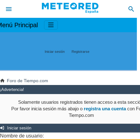
enú Principal
Iniciar sesión
Registrarse
Foro de Tiempo.com
¡Advertencia!
Solamente usuarios registrados tienen acceso a esta secci
Por favor inicia sesión más abajo o
registra una cuenta
con Fo
Tiempo.com
Iniciar sesión
Nombre de usuario: