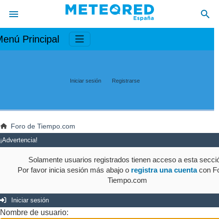
enú Principal
Iniciar sesión
Registrarse
Foro de Tiempo.com
¡Advertencia!
Solamente usuarios registrados tienen acceso a esta secci
Por favor inicia sesión más abajo o
registra una cuenta
con Fo
Tiempo.com
Iniciar sesión
Nombre de usuario: