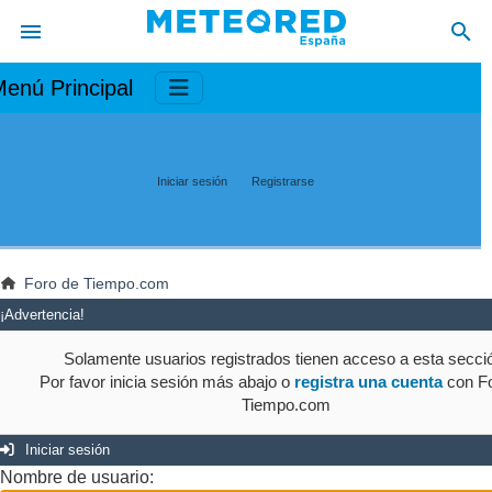
enú Principal
Iniciar sesión
Registrarse
Foro de Tiempo.com
¡Advertencia!
Solamente usuarios registrados tienen acceso a esta secci
Por favor inicia sesión más abajo o
registra una cuenta
con Fo
Tiempo.com
Iniciar sesión
Nombre de usuario: