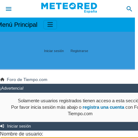
enú Principal
Iniciar sesión
Registrarse
Foro de Tiempo.com
¡Advertencia!
Solamente usuarios registrados tienen acceso a esta secci
Por favor inicia sesión más abajo o
registra una cuenta
con Fo
Tiempo.com
Iniciar sesión
Nombre de usuario: