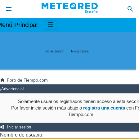
enú Principal
Iniciar sesión
Registrarse
Foro de Tiempo.com
¡Advertencia!
Solamente usuarios registrados tienen acceso a esta secci
Por favor inicia sesión más abajo o
registra una cuenta
con Fo
Tiempo.com
Iniciar sesión
Nombre de usuario: