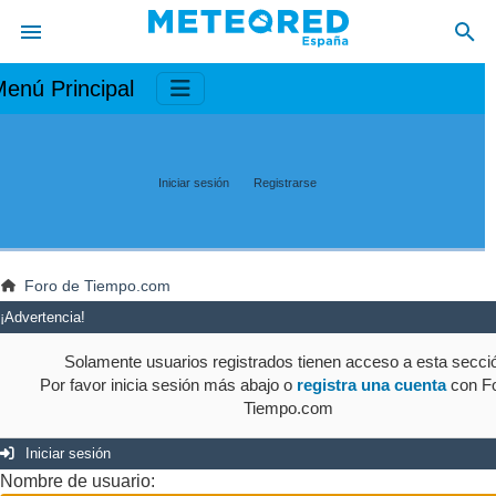
enú Principal
Iniciar sesión
Registrarse
Foro de Tiempo.com
¡Advertencia!
Solamente usuarios registrados tienen acceso a esta secci
Por favor inicia sesión más abajo o
registra una cuenta
con Fo
Tiempo.com
Iniciar sesión
Nombre de usuario: