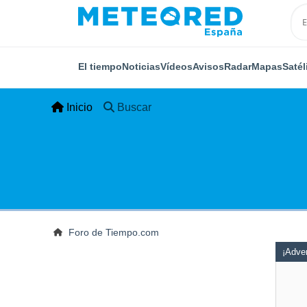
El tiempo
Noticias
Vídeos
Avisos
Radar
Mapas
Satél
Inicio
Buscar
Foro de Tiempo.com
¡Adver