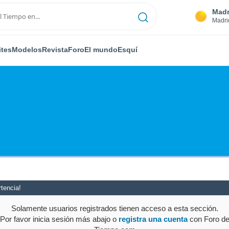
Madr
Madri
ites
Modelos
Revista
Foro
El mundo
Esquí
tencia!
Solamente usuarios registrados tienen acceso a esta sección.
Por favor inicia sesión más abajo o
registra una cuenta
con Foro d