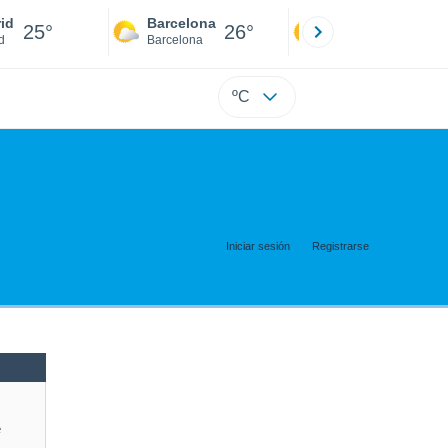
id
Barcelona
Sevilla
25°
26°
25°
d
Barcelona
Sevilla
ºC
Iniciar sesión
Registrarse
e