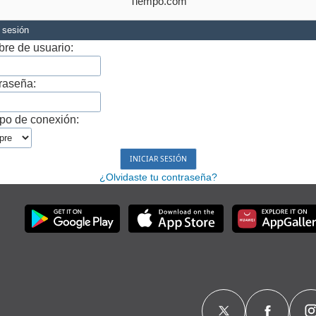
Tiempo.com
r sesión
re de usuario:
raseña:
po de conexión:
¿Olvidaste tu contraseña?