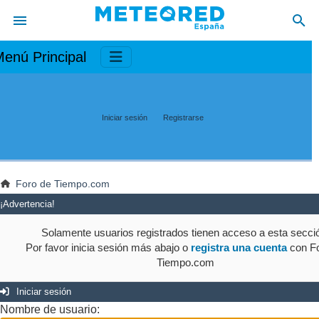
enú Principal
Iniciar sesión
Registrarse
Foro de Tiempo.com
¡Advertencia!
Solamente usuarios registrados tienen acceso a esta secci
Por favor inicia sesión más abajo o
registra una cuenta
con Fo
Tiempo.com
Iniciar sesión
Nombre de usuario: