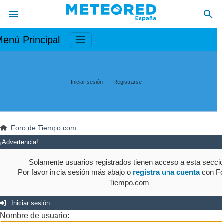
enú Principal
Iniciar sesión
Registrarse
Foro de Tiempo.com
¡Advertencia!
Solamente usuarios registrados tienen acceso a esta secci
Por favor inicia sesión más abajo o
registra una cuenta
con Fo
Tiempo.com
Iniciar sesión
Nombre de usuario: