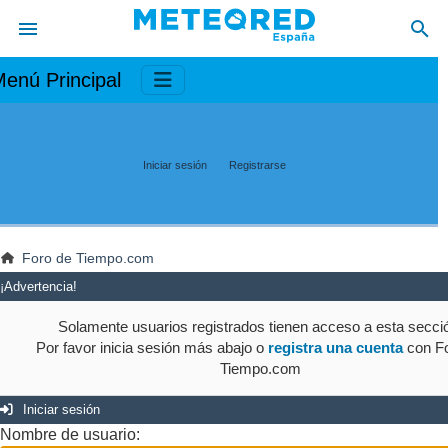
enú Principal
Iniciar sesión
Registrarse
Foro de Tiempo.com
¡Advertencia!
Solamente usuarios registrados tienen acceso a esta secci
Por favor inicia sesión más abajo o
registra una cuenta
con Fo
Tiempo.com
Iniciar sesión
Nombre de usuario: