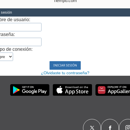
Tiempo.com
r sesión
re de usuario:
raseña:
po de conexión:
¿Olvidaste tu contraseña?