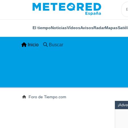
El tiempo
Noticias
Vídeos
Avisos
Radar
Mapas
Satél
Inicio
Buscar
Foro de Tiempo.com
¡Adver