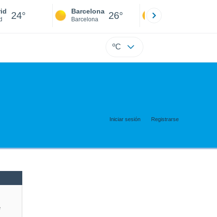
id
Barcelona
Sevilla
24°
26°
23°
d
Barcelona
Sevilla
ºC
Iniciar sesión
Registrarse
e