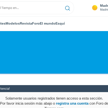
Madr
Madri
ites
Modelos
Revista
Foro
El mundo
Esquí
tencia!
Solamente usuarios registrados tienen acceso a esta sección.
Por favor inicia sesión más abajo o
registra una cuenta
con Foro d