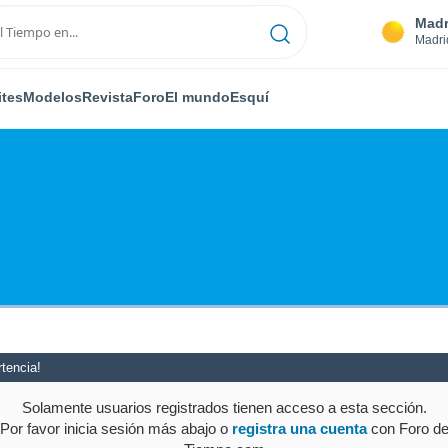
Madr
Madri
ites
Modelos
Revista
Foro
El mundo
Esquí
tencia!
Solamente usuarios registrados tienen acceso a esta sección.
Por favor inicia sesión más abajo o
registra una cuenta
con Foro d