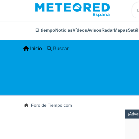
El tiempo
Noticias
Vídeos
Avisos
Radar
Mapas
Satél
Inicio
Buscar
Foro de Tiempo.com
¡Adver