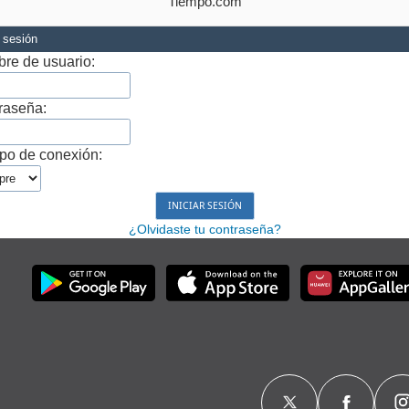
Tiempo.com
r sesión
re de usuario:
raseña:
po de conexión:
¿Olvidaste tu contraseña?