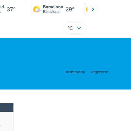
id
Barcelona
Sevilla
37°
29°
39°
d
Barcelona
Sevilla
ºC
Iniciar sesión
Registrarse
e