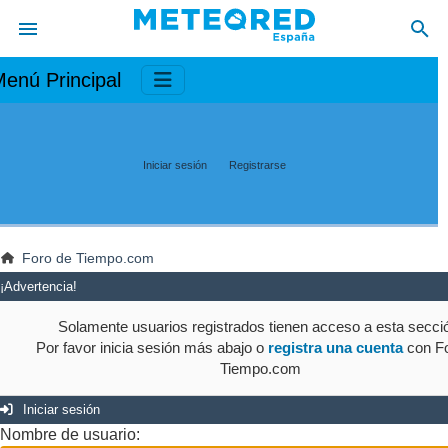
enú Principal
Iniciar sesión
Registrarse
Foro de Tiempo.com
¡Advertencia!
Solamente usuarios registrados tienen acceso a esta secci
Por favor inicia sesión más abajo o
registra una cuenta
con Fo
Tiempo.com
Iniciar sesión
Nombre de usuario: