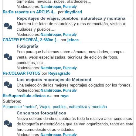
tormentas, nevadas, nubes, atardeceres...
Moderadores:
Nambroque
,
Punsuly
Re:De repente un ARCUS 4...
por
tinydicarl
Reportajes de viajes, pueblos, naturaleza y montaña
Muestra tus fotos de naturaleza y rutas de montaña, visitas a
ciudades y pueblos,...
Moderadores:
Nambroque
,
Punsuly
CRÁTER ESCRIVÁ, 2.580m (...
por
jefoce
Fotografía
Foro para que hablemos sobre cámaras, novedades, compra-
venta, webs especializadas, técnicas de edición de fotos,
concursos, etc...
Moderadores:
Nambroque
,
Punsuly
Re:COLGAR FOTOS
por
Reysagrado
Los mejores reportajes de Meteored
Una selección de los mejores reportajes colgados por los foreros.
Moderadores:
Nambroque
,
Punsuly
Re:Supercélula clásica c...
por
rayo
Subforos
Puramente "meteo"
Viajes, pueblos, naturaleza y montaña
Concursos fotográficos
Nuevo subforo donde encontrarás todo lo relativo a los concursos
de fotografía meteorológica que se van organizando, tanto en este
foro como desde otras entidades.
Moderadores:
Nambroque
,
Punsuly