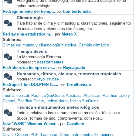
Foro general de meteorología, donde se tratará cualquier tema
sobre meteorología.
Re:Seguimiento del tiemp...
por
bomberforestal
Climatología
Para hablar de clima y climatología: clasificaciones, seguimiento
de indicadores y elementos climáticos, etc
Re:Hay una estadística m...
por
Meteo X
Subforos
Climas del mundo y climatología histórica
Cambio climático
Tiempo Severo
La Meteorología Extrema
Moderador:
Kazatormentas
Re:Vídeos de tiempo seve...
por
Reysagrado
Huracanes, tifones, ciclones, tormentas tropicales
Moderador:
rayo_cruces
Re:SuperTifón DOLPHIN Ca...
por
Torrelloviedo
Subforos
Teoría Tropical
Pacífico SurOeste
Australia
Atlántico
Pacífico Este y
Central
Pacífico Oeste
Índico Norte
Índico SurOeste
Técnica e instrumentos meteorológicos
Todo lo relativo a los instrumentos de medición, técnicas y
trucos, formas de uso, compra-venta, consejos...
New "WS40" Weather Websi...
por
Cavaliere
Subforos
Davis
Oregon
PCE
Lacrosse
Otros Instrumentos/Estaciones