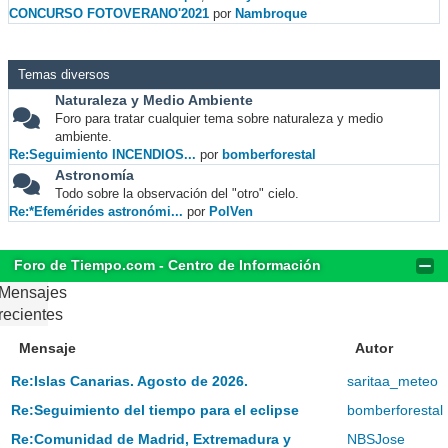
CONCURSO FOTOVERANO'2021
por
Nambroque
Temas diversos
Naturaleza y Medio Ambiente
Foro para tratar cualquier tema sobre naturaleza y medio
ambiente.
Re:Seguimiento INCENDIOS...
por
bomberforestal
Astronomía
Todo sobre la observación del "otro" cielo.
Re:*Efemérides astronómi...
por
PolVen
Foro de Tiempo.com - Centro de Información
Mensajes
recientes
Mensaje
Autor
Re:Islas Canarias. Agosto de 2026.
saritaa_meteo
Re:Seguimiento del tiempo para el eclipse
bomberforestal
Re:Comunidad de Madrid, Extremadura y
NBSJose