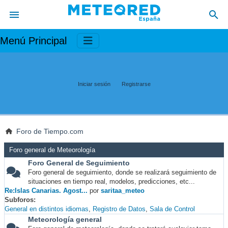
Menú Principal
Iniciar sesión
Registrarse
Foro de Tiempo.com
Foro general de Meteorología
Foro General de Seguimiento
Foro general de seguimiento, donde se realizará seguimiento de
situaciones en tiempo real, modelos, predicciones, etc...
Re:Islas Canarias. Agost...
por
saritaa_meteo
Subforos
General en distintos idiomas
Registro de Datos
Sala de Control
Meteorología general