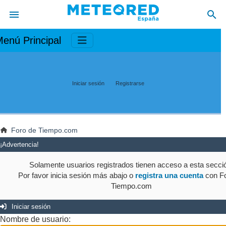
enú Principal
Iniciar sesión
Registrarse
Foro de Tiempo.com
¡Advertencia!
Solamente usuarios registrados tienen acceso a esta secci
Por favor inicia sesión más abajo o
registra una cuenta
con Fo
Tiempo.com
Iniciar sesión
Nombre de usuario: