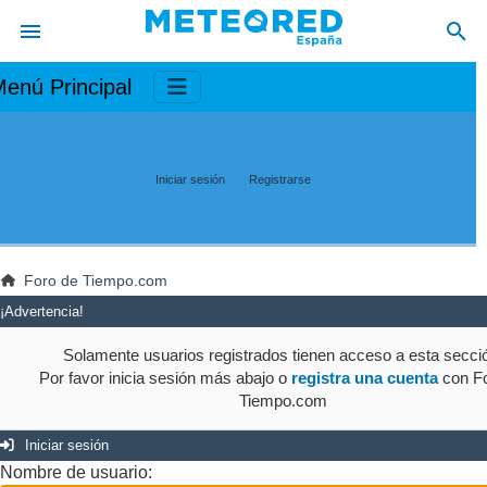
enú Principal
Iniciar sesión
Registrarse
Foro de Tiempo.com
¡Advertencia!
Solamente usuarios registrados tienen acceso a esta secci
Por favor inicia sesión más abajo o
registra una cuenta
con Fo
Tiempo.com
Iniciar sesión
Nombre de usuario: