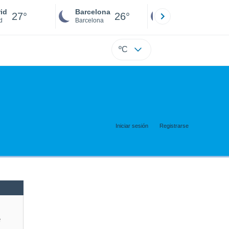
id
Barcelona
Sevilla
27°
26°
26°
d
Barcelona
Sevilla
ºC
Iniciar sesión
Registrarse
e