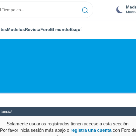
Madr
Madri
ites
Modelos
Revista
Foro
El mundo
Esquí
tencia!
Solamente usuarios registrados tienen acceso a esta sección.
Por favor inicia sesión más abajo o
registra una cuenta
con Foro d