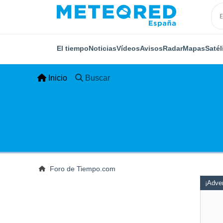
El tiempo
Noticias
Vídeos
Avisos
Radar
Mapas
Satél
Inicio
Buscar
Foro de Tiempo.com
¡Adver