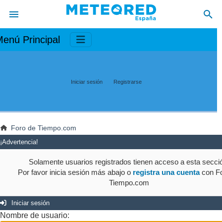
enú Principal
Iniciar sesión
Registrarse
Foro de Tiempo.com
¡Advertencia!
Solamente usuarios registrados tienen acceso a esta secci
Por favor inicia sesión más abajo o
registra una cuenta
con Fo
Tiempo.com
Iniciar sesión
Nombre de usuario: