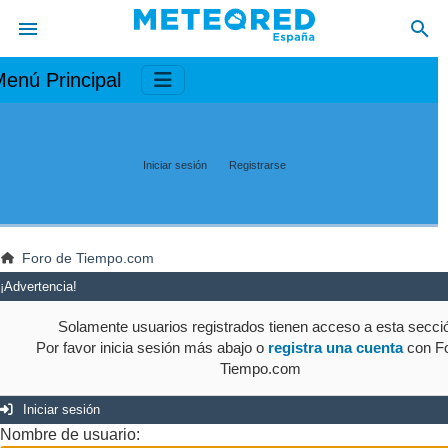
enú Principal
Iniciar sesión
Registrarse
Foro de Tiempo.com
¡Advertencia!
Solamente usuarios registrados tienen acceso a esta secci
Por favor inicia sesión más abajo o
registra una cuenta
con Fo
Tiempo.com
Iniciar sesión
Nombre de usuario: