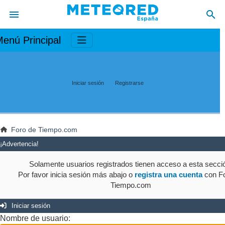
enú Principal
Iniciar sesión
Registrarse
Foro de Tiempo.com
¡Advertencia!
Solamente usuarios registrados tienen acceso a esta secci
Por favor inicia sesión más abajo o
registra una cuenta
con Fo
Tiempo.com
Iniciar sesión
Nombre de usuario: