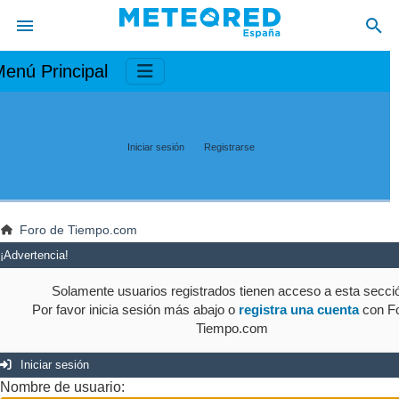
enú Principal
Iniciar sesión
Registrarse
Foro de Tiempo.com
¡Advertencia!
Solamente usuarios registrados tienen acceso a esta secci
Por favor inicia sesión más abajo o
registra una cuenta
con Fo
Tiempo.com
Iniciar sesión
Nombre de usuario: