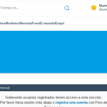
Madr
Madri
ites
Modelos
Revista
Foro
El mundo
Esquí
tencia!
Solamente usuarios registrados tienen acceso a esta sección.
Por favor inicia sesión más abajo o
registra una cuenta
con Foro d