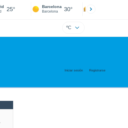
id
Barcelona
Sevilla
25°
30°
30°
d
Barcelona
Sevilla
ºC
Iniciar sesión
Registrarse
e