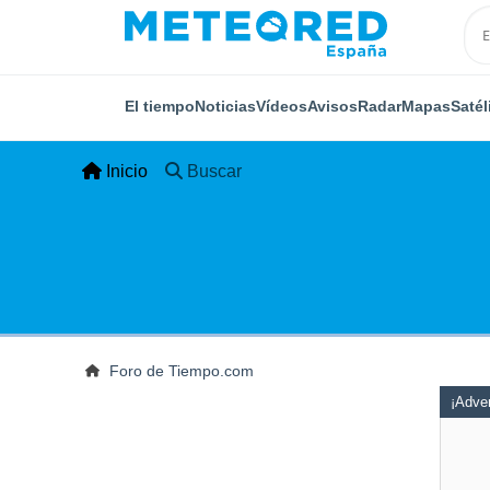
El tiempo
Noticias
Vídeos
Avisos
Radar
Mapas
Satél
Inicio
Buscar
Foro de Tiempo.com
¡Adver