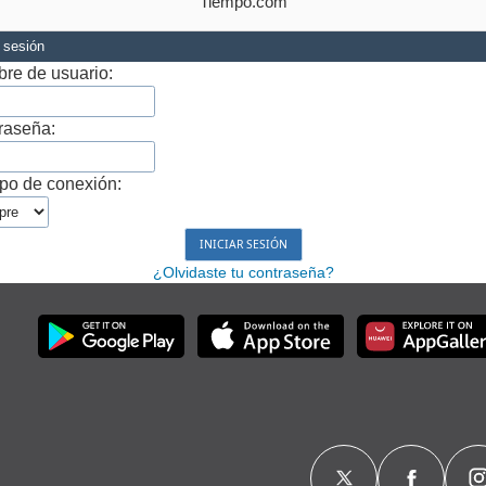
Tiempo.com
r sesión
re de usuario:
raseña:
po de conexión:
¿Olvidaste tu contraseña?