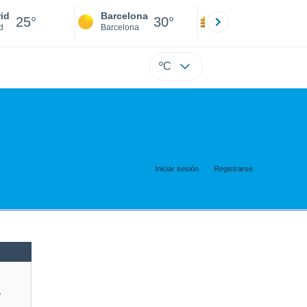
id
Barcelona
Sevilla
25°
30°
30°
d
Barcelona
Sevilla
ºC
Iniciar sesión
Registrarse
e