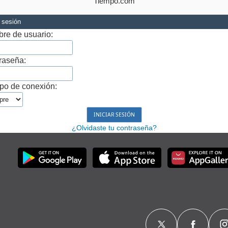
Tiempo.com
r sesión
re de usuario:
raseña:
po de conexión:
¿Olvidaste tu contraseña?