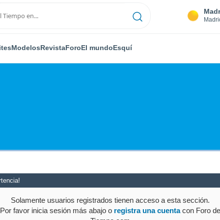
Madr
Madri
ites
Modelos
Revista
Foro
El mundo
Esquí
tencia!
Solamente usuarios registrados tienen acceso a esta sección.
Por favor inicia sesión más abajo o
registra una cuenta
con Foro d