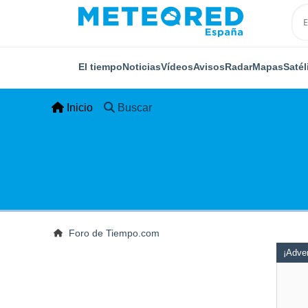
El tiempo
Noticias
Vídeos
Avisos
Radar
Mapas
Satél
Inicio
Buscar
Foro de Tiempo.com
¡Adver