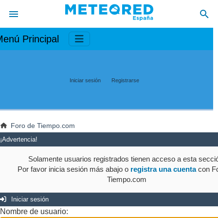
enú Principal
Iniciar sesión
Registrarse
Foro de Tiempo.com
¡Advertencia!
Solamente usuarios registrados tienen acceso a esta secci
Por favor inicia sesión más abajo o
registra una cuenta
con Fo
Tiempo.com
Iniciar sesión
Nombre de usuario: